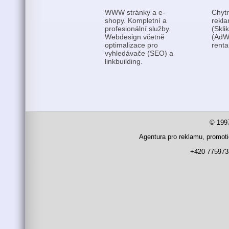
WWW stránky a e-
Chytr
shopy. Kompletní a
rekl
profesionální služby.
(Skli
Webdesign včetně
(AdWo
optimalizace pro
rentab
vyhledávače (SEO) a
linkbuilding.
© 1997
Agentura pro reklamu, promoti
+420 77597